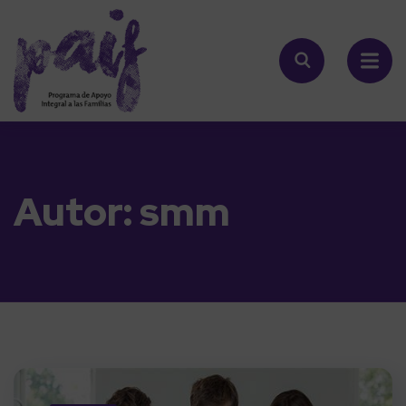
Autor:
smm